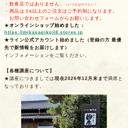
・飲食
店ではありません。
（いつかはやりたい）
・商品は３k以上のご注文はご予約制になります。
お問い合わせフォームからお願いします。
★
オンラインショップ始めました ↓
https://mikasagikoji8.stores.jp
★ライン公式アカウント始めました（登録の方 最優
先で新情報をお届けします）
インフォメーションをご覧ください。
【各種講座について】
★講座につきましては
現在2026年12月末まで
満席と
なっております。