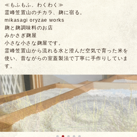
≪もふもふ、わくわく≫
霊峰笠置山のチカラ、麹に宿る。
mikasagi oryzae works
麹と麹調味料のお店
みかさぎ麹屋
小さな小さな麹屋です。
霊峰笠置山から流れる水と澄んだ空気で育った⽶を
使い、昔ながらの室蓋製法で丁寧に⼿作りしていま
す。