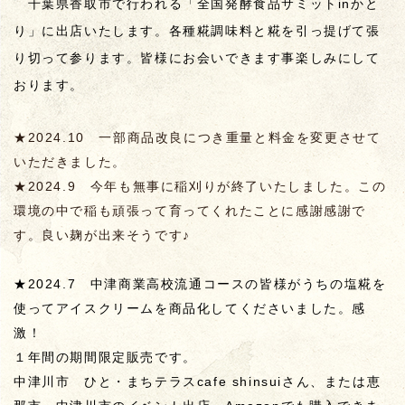
千葉県香取市で行われる「全国発酵食品サミットinかと
り」に出店いたします。各種糀調味料と糀を引っ提げて張
り切って参ります。皆様にお会いできます事楽しみにして
おります。
★2024.10 一部商品改良につき重量と料金を変更させて
いただきました。
★2024.9 今年も無事に稲刈りが終了いたしました。この
環境の中で稲も頑張って育ってくれたことに感謝感謝で
す。良い麹が出来そうです♪
★2024.7 中津商業高校流通コースの皆様がうちの塩糀を
使ってアイスクリームを商品化してくださいました。感
激！
１年間の期間限定販売です。
中津川市 ひと・まちテラスcafe shinsuiさん、または恵