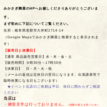
麹作りは、ここから始まっています。豊作であります
ように。
みかさぎ麹屋のHPへお越しくださりありがとうございま
2026.02.27
す。
公式ラインのご登録はここをタップ♪月に２回程度の
まず初めに下記についてご覧ください。
配信です。時々クーポン配信もあります。
住所：岐阜県恵那市大井町2714-14
（Google Mapsでみかさぎ麹屋と検索すると表示されま
2026.01.28
✨冬季メニュー「ゆずぽん、黄ゆずこしょう、金山寺
す）
味味噌」完売しました。次は12中旬より販売予定で
【販売日と休業日】
す。
【通常 商品販売営業日】水・木・金・土
【販売時間】９時30分～17時30分
2025.03.14
【休業日】
日・月・火・祝
この度、みかさぎ麹屋は拠点を笠置町から大井町へ移
転し、本日オープンいたしました。
（メールの返信は定休日の翌日になります。出張講座等で
臨時休業になる日もございます）
★イベント出店のご依頼は平日、休日に関わらずご相談
ください
当店は
・麹室見学は行っておりません。
（雑菌の侵入を防ぐため）