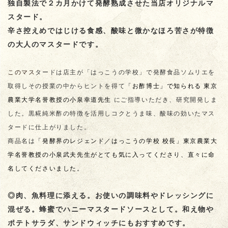
独自製法で２カ月かけて発酵熟成させた当店オリジナルマ
スタード。
辛さ控えめで
はじける食感、酸味と微かなほろ苦さが特徴
の大人のマスタード
です。
このマス
タードは店主が「はっこうの学校」で発酵食品ソムリエを
取得しその授業の中からヒントを得て
「お酢博士」で知られる 東京
農業大学名誉教授の小泉幸道先生
にご指導いただき、研究開発しま
した。黒糀純米酢の特徴を活用しコクとうま味、酸味の効いたマス
タードに仕上がりました。
商品名は
「発酵界のレジェンド／はっこうの学校 校長」
東京農業大
学名誉教授の小泉武夫先生がとても気に入ってくださり、直々に命
名してくださいました。
◎肉、魚料理に添える。お使いの調味料やドレッシングに
混ぜる。蜂蜜でハニーマスタードソースとして。和え物や
ポテトサラダ、サンドウィッチにもおすすめです。