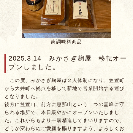
麹調味料商品
2025.3.14 みかさぎ麹屋 移転オー
プンしました。
この度、みかさぎ麹屋は２人体制になり、笠置町
から大井町へ拠点を移して新地で営業開始する運び
となりました。
後方に笠置山、前方に恵那山という二つの霊峰に守
られる場所で、本日緩やかにオープンいたしまし
た。これからもより一層精進してまいりますので、
どうか変わらぬご愛顧を賜りますよう、よろしくお