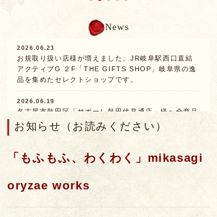
News
2026.06.23
お規取り扱い店様が増えました。JR岐阜駅西口直結
アクティブG ２F「THE GIFTS SHOP」岐阜県の逸
品を集めたセレクトショップです。
2026.06.19
名古屋市熱田区「サポーレ熱田伏見通店」様へ全商品
納品しました。お味噌ブースに当店のコーナーがあり
お知らせ（お読みください）
ます。
「もふもふ、わくわく」
mikasagi
2026.06.03
6月13．14日 いわむら城下町クラフトフェアで薬膳
塩麹カレーを販売します♪
oryzae works
2026.05.04
今年も田植えが無事に終わりました。みかさぎ麹屋の